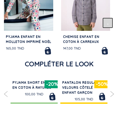
PYJAMA ENFANT EN
CHEMISE ENFANT EN
MOLLETON IMPRIMÉ NOËL
COTON À CARREAUX
165,00 TND
147,00 TND
COMPLÉTER LE LOOK
E
PYJAMA SHORT ENFANT
PANTALON REGULAR EN
SH
30%
-20%
-50%
EN COTON À RAYURES
VELOURS CÔTELÉ
ENF
ENFANT GARÇON
100,00 TND
105,00 TND