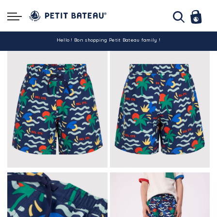
Hello ! Bon shopping Petit Bateau family !
La livraison est assurée partout en Tunisie !
-10% pour tout paiement par carte bancaire (hors promo)