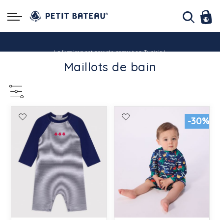
Hello ! Bon shopping Petit Bateau family !
Maillots de bain
La livraison est assurée partout en Tunisie !
-10% pour tout paiement par carte bancaire (hors promo)
-30%