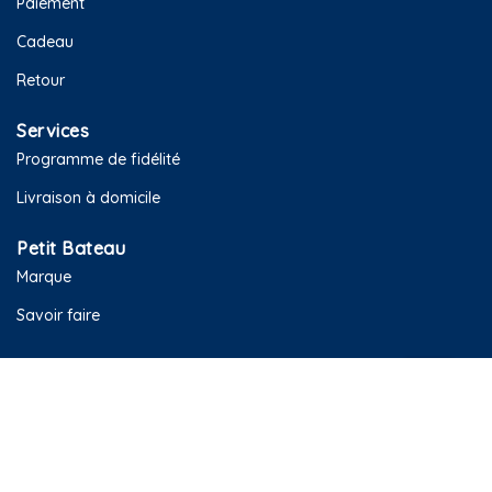
Paiement
Cadeau
Retour
Services
Programme de fidélité
Livraison à domicile
Petit Bateau
Marque
Savoir faire
Contacts
contact@wave-stores.com
Boutique La Marsa :
54 462 332
Boutique El Menzah :
58 062 338