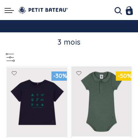
Hello ! Bon shopping Petit Bateau family !
3 mois
La livraison est assurée partout en Tunisie !
-10% pour tout paiement par carte bancaire (hors promo)
-30%
-50%