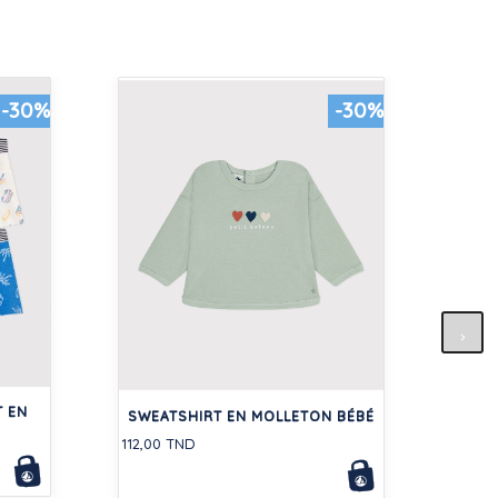
-30%
-30%
TEE
T EN
63,00
SWEATSHIRT EN MOLLETON BÉBÉ
S
112,00 TND