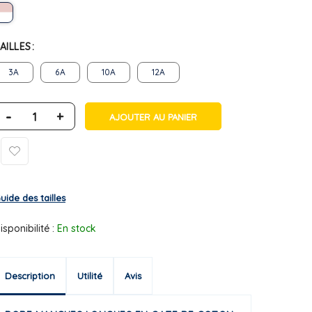
AILLES
3A
6A
10A
12A
-
+
AJOUTER AU PANIER
uide des tailles
isponibilité :
En stock
Description
Utilité
Avis