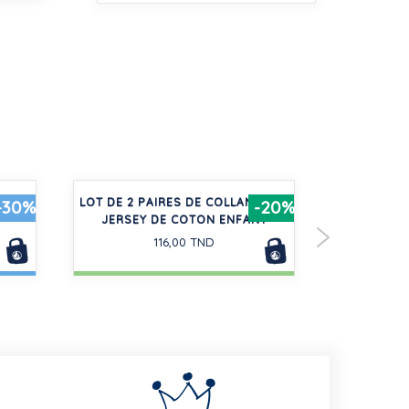
HES
LOT DE 2 PAIRES DE COLLANTS EN
CHEMISE 
-30%
-20%
JERSEY DE COTON ENFANT
116,00 TND