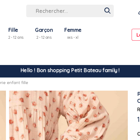
Fille
Garçon
Femme
L
2 - 12 ans
2 - 12 ans
xxs - xl
Hello ! Bon shopping Petit Bateau family !
e enfant fille
La livraison est assurée partout en Tunisie !
-10% pour tout paiement par carte bancaire (hors promo)
R