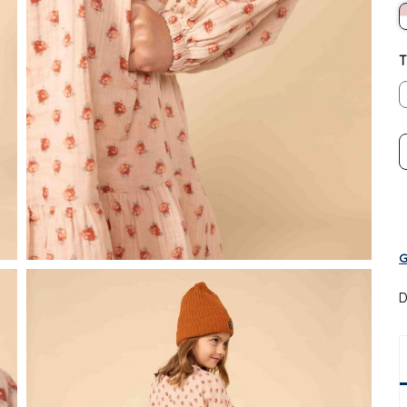
T
G
D