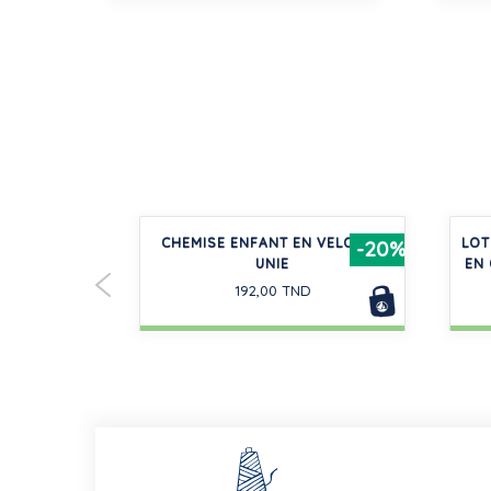
LONGUES EN
CHEMISE ENFANT EN VELOURS
LOT
-50%
-20%
 GARÇON
UNIE
EN 
192,00 TND