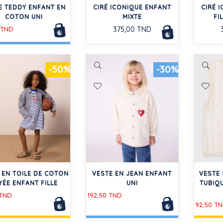
E TEDDY ENFANT EN
CIRÉ ICONIQUE ENFANT
CIRÉ 
COTON UNI
MIXTE
FI
 TND
375,00 TND
-50%
-30%
 EN TOILE DE COTON
VESTE EN JEAN ENFANT
VESTE
YÉE ENFANT FILLE
UNI
TUBIQU
 TND
192,50 TND
92,50 T