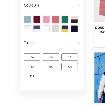
Couleurs
DOUD
MA
Tailles
3A
4A
5A
6A
8A
10A
12A