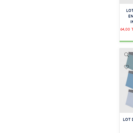
LO
E
I
64,00 
LOT 