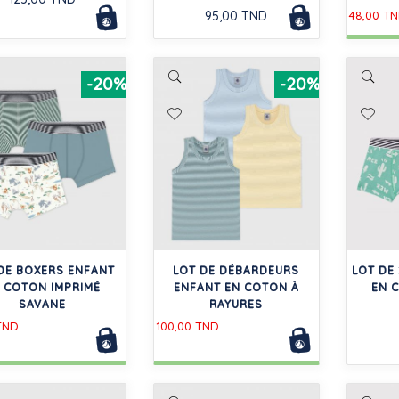
95,00 TND
48,00 T
-20%
-20%
DE BOXERS ENFANT
LOT DE DÉBARDEURS
LOT DE
 COTON IMPRIMÉ
ENFANT EN COTON À
EN 
SAVANE
RAYURES
TND
100,00 TND