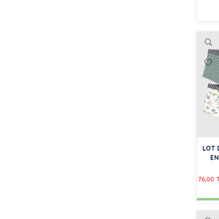
LOT 
EN
76,00 