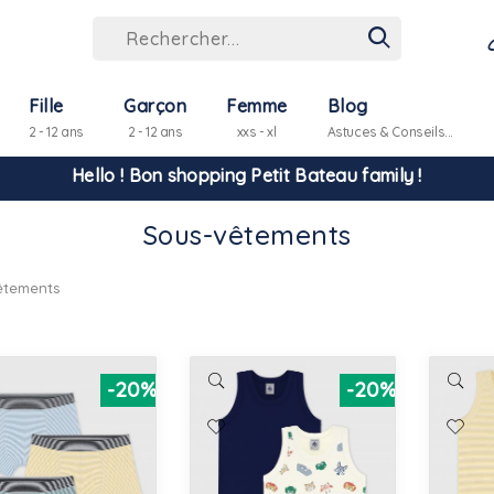
Fille
Garçon
Femme
Blog
2 - 12 ans
2 - 12 ans
xxs - xl
Astuces & Conseils...
Hello ! Bon shopping Petit Bateau family !
Sous-vêtements
La livraison est assurée partout en Tunisie !
êtements
-10% pour tout paiement par carte bancaire (hors promo)
-20%
-20%