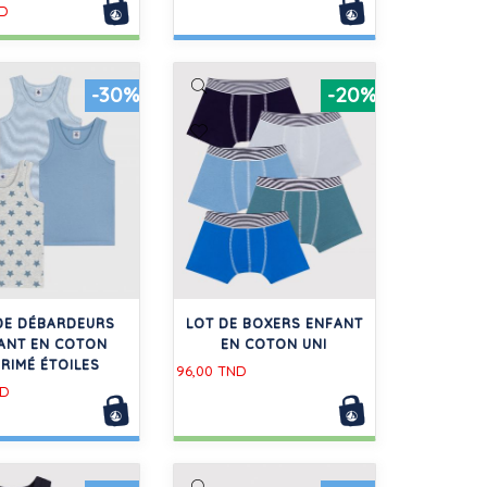
ND
-30%
-20%
DE DÉBARDEURS
LOT DE BOXERS ENFANT
ANT EN COTON
EN COTON UNI
PRIMÉ ÉTOILES
96,00 TND
ND