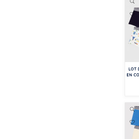
LOT 
EN C