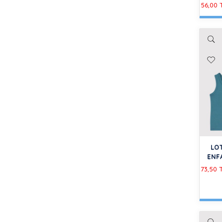
56,00
LO
ENF
73,50 