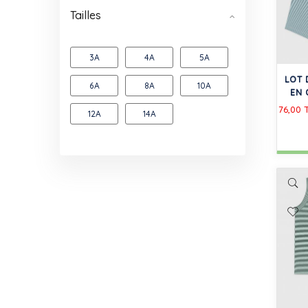
Tailles
3A
4A
5A
LOT 
6A
8A
10A
EN 
76,00 
12A
14A