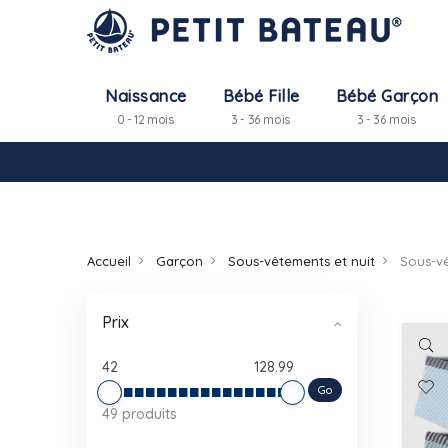
Naissance
Bébé Fille
Bébé Garçon
0 - 12 mois
3 - 36 mois
3 - 36 mois
Accueil
Garçon
Sous-vêtements et nuit
Sous-v
Prix
42
128.99
Go
49 produits