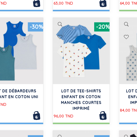
 TND
63,00 TND
64,00 T
-30%
-20%
T DE DÉBARDEURS
LOT DE TEE-SHIRTS
LOT 
ANT EN COTON UNI
ENFANT EN COTON
ENF
MANCHES COURTES
IM
TND
IMPRIMÉ
84,00 T
96,00 TND