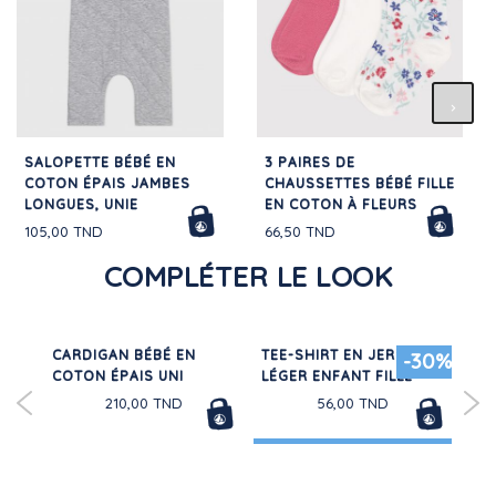
SALOPETTE BÉBÉ EN
3 PAIRES DE
COTON ÉPAIS JAMBES
CHAUSSETTES BÉBÉ FILLE
LONGUES, UNIE
EN COTON À FLEURS
105,00 TND
66,50 TND
COMPLÉTER LE LOOK
CARDIGAN BÉBÉ EN
TEE-SHIRT EN JERSEY
TEE
30%
-30%
COTON ÉPAIS UNI
LÉGER ENFANT FILLE
CO
FE
210,00 TND
56,00 TND