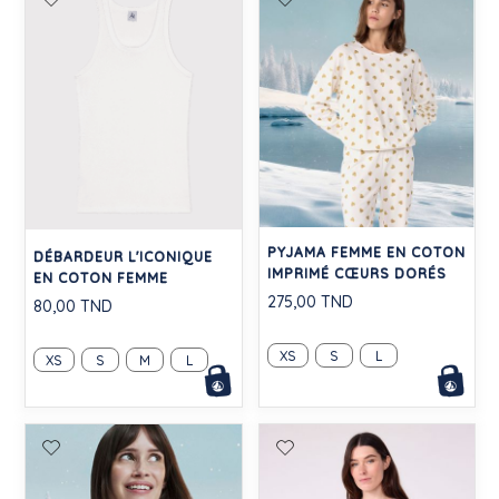
PYJAMA FEMME EN COTON
DÉBARDEUR L'ICONIQUE
IMPRIMÉ CŒURS DORÉS
EN COTON FEMME
275,00 TND
80,00 TND
XS
S
L
XS
S
M
L