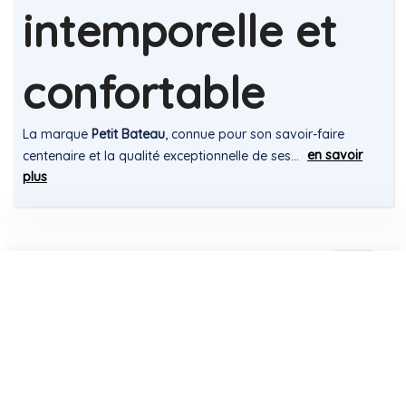
TEE-SHIRT L'ICONIQUE
PYJAMA SHORT ET TEE-
MANCHES COURTES EN
SHIRT UNI EN COTON
CÔTE UNIE FEMME
AJOURÉ FEMME
63,00 TND
192,00 TND
XS
S
M
XL
XS
M
L
-20%
-30%