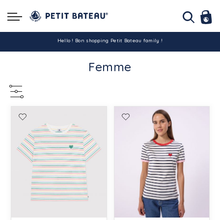
Hello ! Bon shopping Petit Bateau family !
Femme
La livraison est assurée partout en Tunisie !
-10% pour tout paiement par carte bancaire (hors promo)