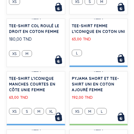
TEE-SHIRT FEMME
PYJAMA FEMME EN COTON
L'ICONIQUE EN LAINE ET
MANCHES COURTES
COTON MANCHES
JAMBES LARGES IMPRIMÉ
LONGUES
CŒURS
195,00 TND
236,00 TND
XS
S
L
XS
S
M