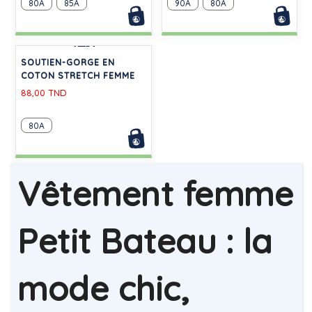
TEE-SHIRT COL ROULÉ LE
TEE-SHIRT FEMME
DROIT EN COTON FEMME
L'ICONIQUE EN COTON UNI
180,00 TND
63,00 TND
L
XS
M
-30%
-20%