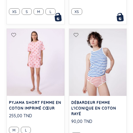
XS
S
M
L
XS
PYJAMA SHORT FEMME EN
DÉBARDEUR FEMME
COTON IMPRIMÉ CŒUR
L'ICONIQUE EN COTON
RAYÉ
255,00 TND
90,00 TND
M
L