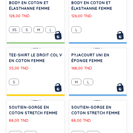
CIRÉ ICONIQUE FEMME /
TEE-SHIRT COL ROULÉ LE
HOMME
DROIT EN COTON FEMME
555,00 TND
180,00 TND
XS
XS
S
M
-30%