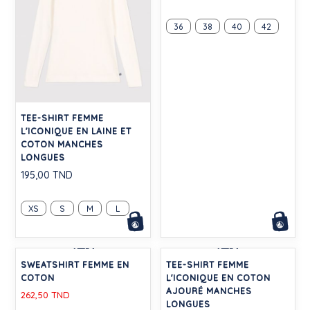
TEE-SHIRT FEMME
PANTALON DROIT EN
L'ICONIQUE EN LAINE ET
DENIM FEMME
COTON MANCHES
395,00 TND
LONGUES
195,00 TND
36
38
40
42
XS
S
M
L
-30%