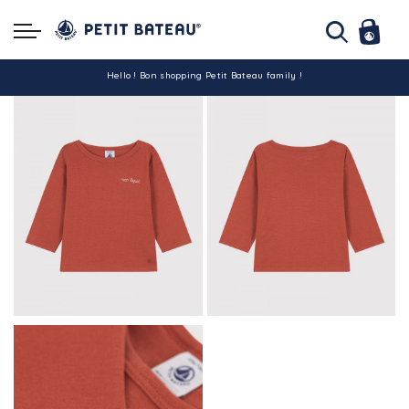
Hello ! Bon shopping Petit Bateau family !
La livraison est assurée partout en Tunisie !
-10% pour tout paiement par carte bancaire (hors promo)