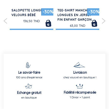
SALOPETTE LONGUE EN
TEE-SHIRT MANCHES
EN
20%
-30%
-30%
VELOURS BÉBÉ
LONGUES EN JERSEY
BÉ
 EN
FIN ENFANT GARÇON
BO
136,50 TND
63,00 TND
Le savoir-faire
Livraison
100 ans d'expérience
chez vous et en boutique !
Fidélité récompensée
Echange gratuit
1 Dinar = 1 point
en boutique