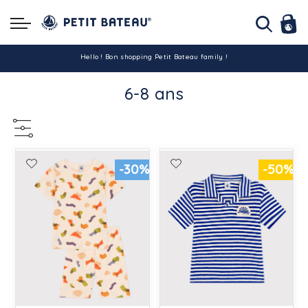
Hello ! Bon shopping Petit Bateau family !
6-8 ans
La livraison est assurée partout en Tunisie !
-10% pour tout paiement par carte bancaire (hors promo)
-30%
-50%