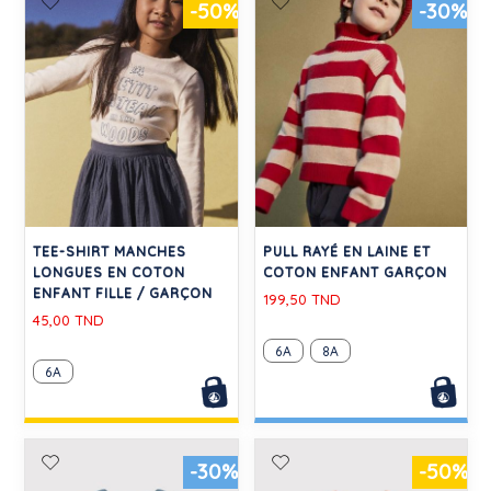
-50%
-30%
TEE-SHIRT MANCHES
PULL RAYÉ EN LAINE ET
LONGUES EN COTON
COTON ENFANT GARÇON
ENFANT FILLE / GARÇON
199,50 TND
45,00 TND
6A
8A
6A
-30%
-50%