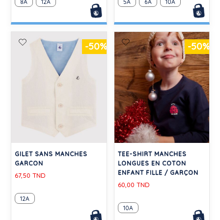
8A
12A
5A
6A
10A
-50%
-50%
GILET SANS MANCHES
TEE-SHIRT MANCHES
GARCON
LONGUES EN COTON
ENFANT FILLE / GARÇON
67,50 TND
60,00 TND
12A
10A