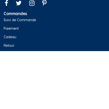
Bateau : le
meilleur sous-
vêtement pour
votre bébé - fille
Les bodies sont des sous-vêtements pratiques et
confortables, essentiels dans la garde-robe de votre petite
en savoir plus
fille. Che...