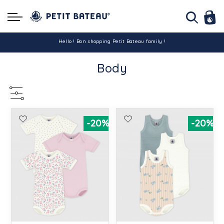
Hello ! Bon shopping Petit Bateau family !
Body
La livraison est assurée partout en Tunisie !
-10% pour tout paiement par carte bancaire (hors promo)
-20%
-20%