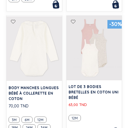
-30%
LOT DE 3 BODIES
BODY MANCHES LONGUES
BRETELLES EN COTON UNI
BÉBÉ À COLLERETTE EN
BÉBÉ
COTON
63,00 TND
70,00 TND
12M
3M
6M
12M
18M
24M
36M