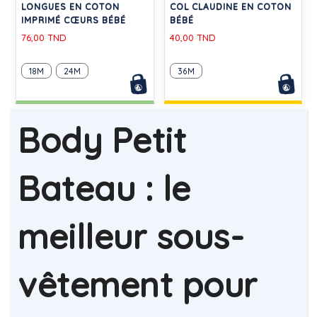
-20%
-30%
LOT DE BODIES MANCHES
LOT DE 2 BODIES CROISÉS
LONGUES EN COTON
MANCHES COURTES EN
IMPRIMÉ FLEURI BÉBÉ
COTON UNIS BÉBÉ
66,50 TND
56,00 TND
24M
6M
-20%
-20%