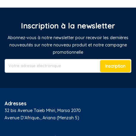
-20%
-50%
LOT DE BODIES MANCHES
BODY MANCHES LONGUES
LONGUES EN COTON
COL CLAUDINE EN COTON
IMPRIMÉ CŒURS BÉBÉ
BÉBÉ
76,00 TND
40,00 TND
18M
24M
36M
Body Petit