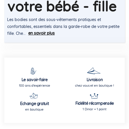
LOT DE BODIES MANCHES
LOT DE BODIES MANCHE
LONGUES EN COTON
LONGUES EN COTON
IMPRIMÉ FLEURI BÉBÉ
IMPRIMÉ CŒURS
PAILLETÉS BÉBÉ
76,00 TND
76,00 TND
18M
24M
36M
12M
18M
24M
36M