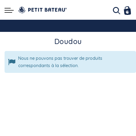
Hello ! Bon shopping Petit Bateau family !
Doudou
La livraison est assurée partout en Tunisie !
Nous ne pouvons pas trouver de produits
-10% pour tout paiement par carte bancaire (hors promo)
correspondants à la sélection.