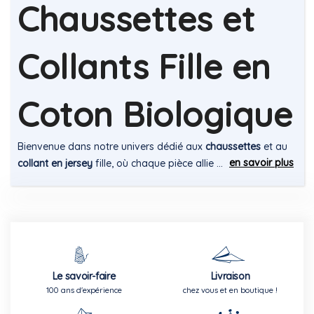
Chaussettes et
Collants Fille en
Coton Biologique
Bienvenue dans notre univers dédié aux
chaussettes
et au
en savoir plus
collant en jersey
fille, où chaque pièce allie ...
Le savoir-faire
Livraison
100 ans d'expérience
chez vous et en boutique !