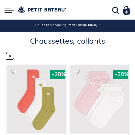
Hello ! Bon shopping Petit Bateau family !
Chaussettes, collants
La livraison est assurée partout en Tunisie !
-10% pour tout paiement par carte bancaire (hors promo)
-20%
-20%