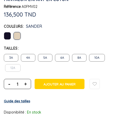
Référence
A0FMV02
136,500 TND
SANDER
COULEURS
TAILLES
3A
4A
5A
6A
8A
10A
12A
-
+
AJOUTER AU PANIER
Guide des tailles
Disponibilité :
En stock