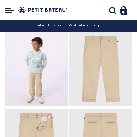
Hello ! Bon shopping Petit Bateau family !
La livraison est assurée partout en Tunisie !
-10% pour tout paiement par carte bancaire (hors promo)