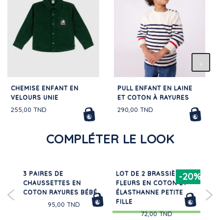
CHEMISE ENFANT EN
PULL ENFANT EN LAINE
VELOURS UNIE
ET COTON À RAYURES
255,00 TND
290,00 TND
COMPLÉTER LE LOOK
3 PAIRES DE
LOT DE 2 BRASSIÈRES
PY
-20%
CHAUSSETTES EN
FLEURS EN COTON ET
EN
TND
COTON RAYURES BÉBÉ
ÉLASTHANNE PETITE
FLE
FILLE
95,00 TND
72,00 TND