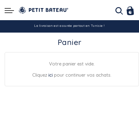
Hello ! Bon shopping Petit Bateau family !
La livraison est assurée partout en Tunisie !
Panier
-10% pour tout paiement par carte bancaire (hors promo)
Votre panier est vide.
Cliquez
ici
pour continuer vos achats.