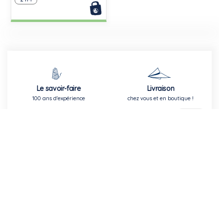
Le savoir-faire
Livraison
100 ans d'expérience
chez vous et en boutique !
Fidélité récompensée
Echange gratuit
1 Dinar = 1 point
en boutique
Inscription à la newsletter