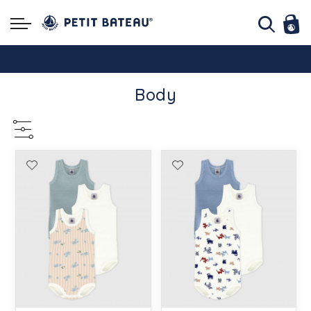
Hello ! Bon shopping Petit Bateau family !
Body
La livraison est assurée partout en Tunisie !
-10% pour tout paiement par carte bancaire (hors promo)