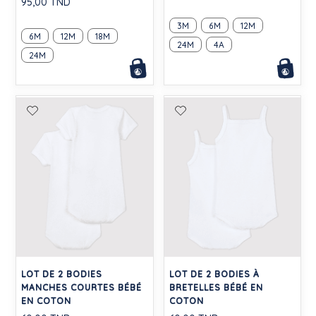
95,00 TND
3M
6M
12M
6M
12M
18M
24M
4A
24M
LOT DE 2 BODIES
LOT DE 2 BODIES À
MANCHES COURTES BÉBÉ
BRETELLES BÉBÉ EN
EN COTON
COTON