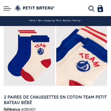
Hello ! Bon shopping Petit Bateau family !
La livraison est assurée partout en Tunisie !
-10% pour tout paiement par carte bancaire (hors promo)
2 PAIRES DE CHAUSSETTES EN COTON TEAM PETIT
BATEAU BÉBÉ
Référence
A0B0401