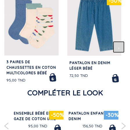
-50%
3 PAIRES DE
PANTALON EN DENIM
CHAUSSETTES EN COTON
LÉGER BÉBÉ
MULTICOLORES BÉBÉ
72,50 TND
95,00 TND
COMPLÉTER LE LOOK
ENSEMBLE BÉBÉ EN
PANTALON ENFANT EN
CH
-50%
-30%
N
GAZE DE COTON UNIE
DENIM
CO
LO
95,00 TND
136,50 TND