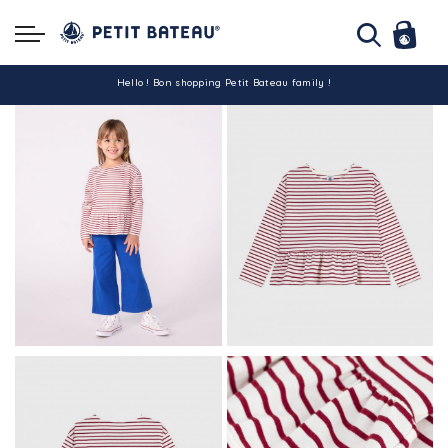
Hello ! Bon shopping Petit Bateau family !
La livraison est assurée partout en Tunisie !
-10% pour tout paiement par carte bancaire (hors promo)