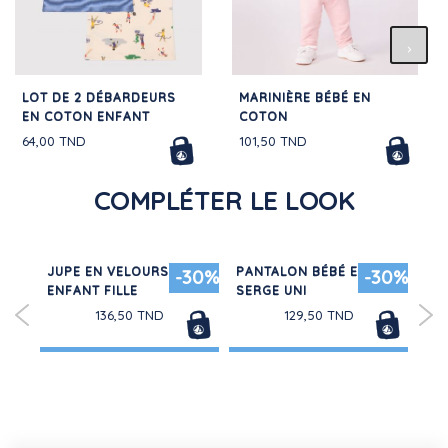
LOT DE 2 DÉBARDEURS
MARINIÈRE BÉBÉ EN
EN COTON ENFANT
COTON
64,00 TND
101,50 TND
COMPLÉTER LE LOOK
JUPE EN VELOURS
PANTALON BÉBÉ EN
TE
-30%
-30%
ENFANT FILLE
SERGE UNI
LO
EN
136,50 TND
129,50 TND