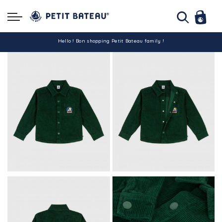
Hello ! Bon shopping Petit Bateau family !
La livraison est assurée partout en Tunisie !
-10% pour tout paiement par carte bancaire (hors promo)