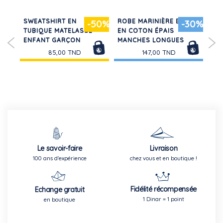
SWEATSHIRT EN
ROBE MARINIÈRE BÉBÉ
T-S
-50%
-30%
TUBIQUE MATELASSÉ
EN COTON ÉPAIS
CO
TND
ENFANT GARÇON
MANCHES LONGUES
CO
85,00 TND
147,00 TND
Le savoir-faire
Livraison
100 ans d'expérience
chez vous et en boutique !
Fidélité récompensée
Echange gratuit
1 Dinar = 1 point
en boutique