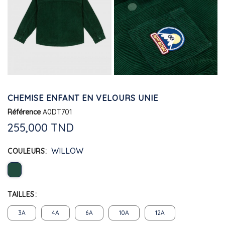
CHEMISE ENFANT EN VELOURS UNIE
Référence
A0DT701
255,000 TND
WILLOW
COULEURS
TAILLES
3A
4A
6A
10A
12A