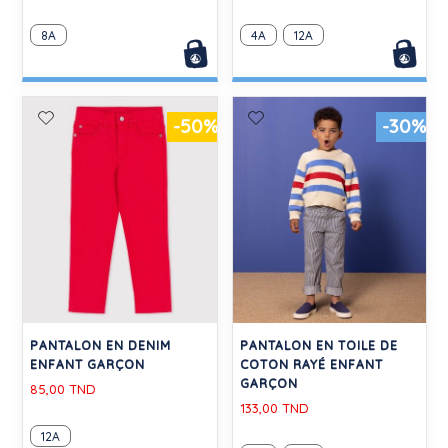
8A
4A
12A
-50%
-30%
PANTALON EN DENIM
PANTALON EN TOILE DE
ENFANT GARÇON
COTON RAYÉ ENFANT
GARÇON
85,00 TND
133,00 TND
12A