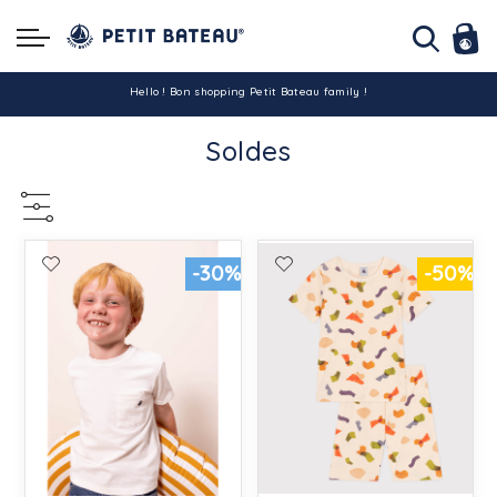
Hello ! Bon shopping Petit Bateau family !
Soldes
La livraison est assurée partout en Tunisie !
-10% pour tout paiement par carte bancaire (hors promo)
-30%
-50%