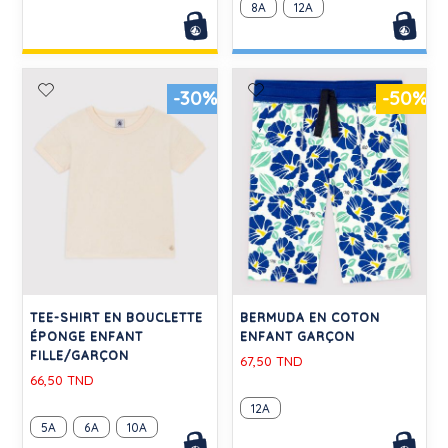
8A
12A
-30%
-50%
TEE-SHIRT EN BOUCLETTE
BERMUDA EN COTON
ÉPONGE ENFANT
ENFANT GARÇON
FILLE/GARÇON
67,50 TND
66,50 TND
12A
5A
6A
10A