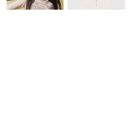
TEE-SHIRT MANCHES
PANTALON EN TUBIQUE
LONGUES EN COTON
MATELASSÉ ENFANT
ENFANT FILLE / GARÇON
GARÇON
45,00 TND
77,50 TND
6A
10A
PULL RAYÉ EN LAINE ET
SWEATSHIRT EN
-30%
-30%
COTON ENFANT GARÇON
BOUCLETTE ÉPONGE
ENFANT FILLE / GARÇON
199,50 TND
129,50 TND