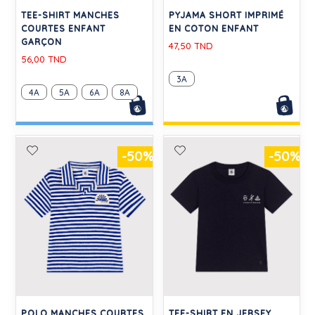
TEE-SHIRT MANCHES
PYJAMA SHORT IMPRIMÉ
COURTES ENFANT
EN COTON ENFANT
GARÇON
47,50 TND
56,00 TND
3A
4A
5A
6A
8A
-50%
-50%
POLO MANCHES COURTES
TEE-SHIRT EN JERSEY