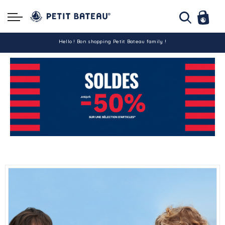
Hello ! Bon shopping Petit Bateau family !
La livraison est assurée partout en Tunisie !
-10% pour tout paiement par carte bancaire (hors promo)