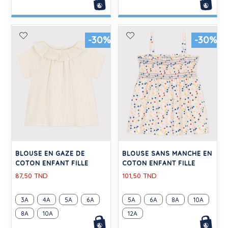
-30%
-30%
BLOUSE EN GAZE DE
BLOUSE SANS MANCHE EN
COTON ENFANT FILLE
COTON ENFANT FILLE
87,50 TND
101,50 TND
3A
4A
5A
6A
5A
6A
8A
10A
8A
10A
12A