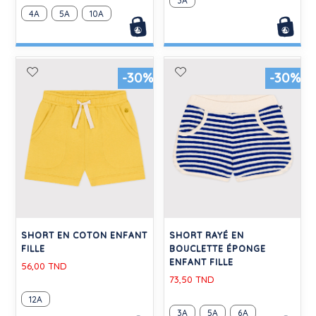
3A
4A
5A
10A
-30%
-30%
SHORT EN COTON ENFANT
SHORT RAYÉ EN
FILLE
BOUCLETTE ÉPONGE
ENFANT FILLE
56,00 TND
73,50 TND
12A
3A
5A
6A