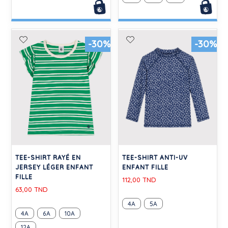
-30%
-30%
TEE-SHIRT RAYÉ EN
TEE-SHIRT ANTI-UV
JERSEY LÉGER ENFANT
ENFANT FILLE
FILLE
112,00 TND
63,00 TND
4A
5A
4A
6A
10A
12A