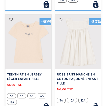
10A
12A
-30%
-30%
TEE-SHIRT EN JERSEY
ROBE SANS MANCHE EN
LÉGER ENFANT FILLE
COTON FAÇONNÉ ENFANT
FILLE
56,00 TND
168,00 TND
3A
4A
5A
6A
3A
10A
12A
12A