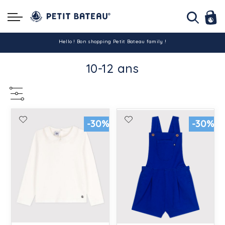
Hello ! Bon shopping Petit Bateau family !
10-12 ans
La livraison est assurée partout en Tunisie !
-10% pour tout paiement par carte bancaire (hors promo)
-30%
-30%