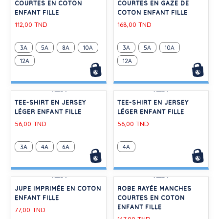
-30%
-30%
TEE-SHIRT EN JERSEY
ROBE MANCHES COURTES
LÉGER ENFANT FILLE
EN COTON ENFANT FILLE
56,00 TND
112,00 TND
3A
4A
5A
6A
3A
4A
10A
12A
12A