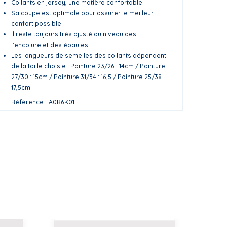
Collants en jersey, une matière confortable.
Sa coupe est optimale pour assurer le meilleur
confort possible.
il reste toujours très ajusté au niveau des
l’encolure et des épaules
Les longueurs de semelles des collants dépendent
de la taille choisie : Pointure 23/26 : 14cm / Pointure
27/30 : 15cm / Pointure 31/34 : 16,5 / Pointure 25/38 :
17,5cm
Référence
A0B6K01