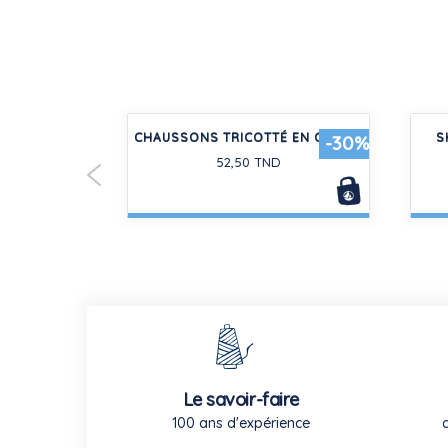
 ENFANT EN
CHAUSSONS TRICOTTÉ EN COTON
S
-20%
-30%
COURTES
52,50 TND
ES
Le savoir-faire
100 ans d'expérience