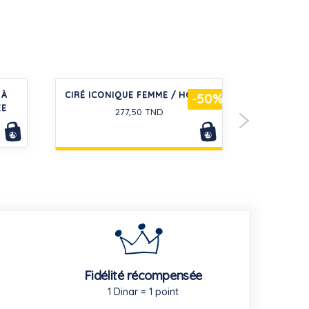
 À
CIRÉ ICONIQUE FEMME / HOMME
TEE-SHIR
-50%
ÉE
EN
277,50 TND
Fidélité récompensée
1 Dinar = 1 point