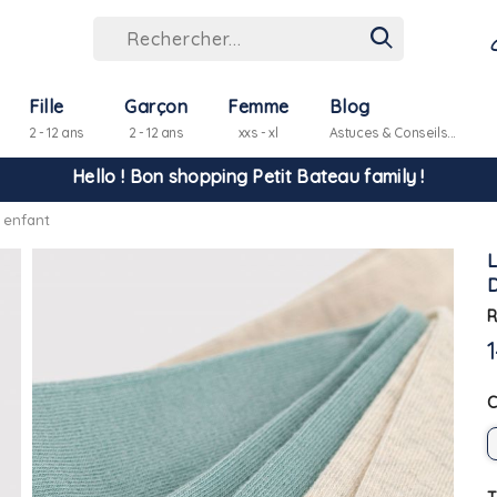
Hello ! Bon shopping Petit Bateau family !
Fille
Garçon
Femme
Blog
2 - 12 ans
2 - 12 ans
xxs - xl
Astuces & Conseils...
La livraison est assurée partout en Tunisie !
 enfant
-10% pour tout paiement par carte bancaire (hors promo)
R