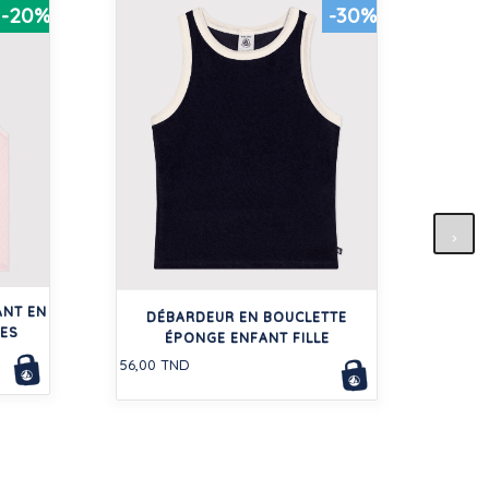
-20%
-30%
BLOU
ANT EN
77,00
DÉBARDEUR EN BOUCLETTE
LES
ÉPONGE ENFANT FILLE
56,00 TND