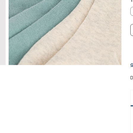
T
G
D