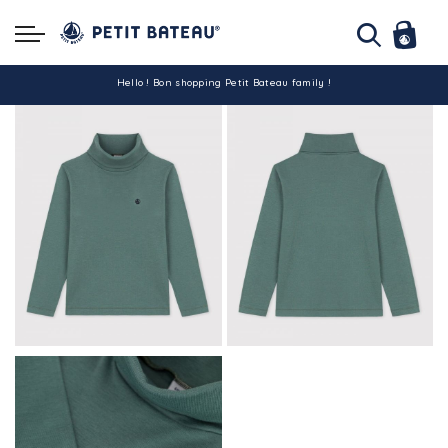
Hello ! Bon shopping Petit Bateau family !
La livraison est assurée partout en Tunisie !
-10% pour tout paiement par carte bancaire (hors promo)