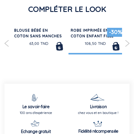
COMPLÉTER LE LOOK
N
BLOUSE BÉBÉ EN
ROBE IMPRIMÉE EN
RO
30%
-30%
COTON SANS MANCHES
COTON ENFANT FILLE
GA
ENF
63,00 TND
108,50 TND
Le savoir-faire
Livraison
100 ans d'expérience
chez vous et en boutique !
Fidélité récompensée
Echange gratuit