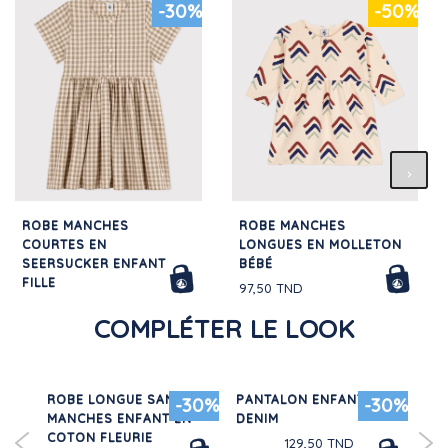
-30%
-50%
ROBE MANCHES
ROBE MANCHES
COURTES EN
LONGUES EN MOLLETON
SEERSUCKER ENFANT
BÉBÉ
FILLE
97,50 TND
143,50 TND
COMPLÉTER LE LOOK
ET
ROBE LONGUE SANS
PANTALON ENFANT EN
RO
50%
-30%
-30%
 /
MANCHES ENFANT EN
DENIM
BÉ
COTON FLEURIE
TU
129,50 TND