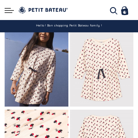
Hello ! Bon shopping Petit Bateau family !
La livraison est assurée partout en Tunisie !
-10% pour tout paiement par carte bancaire (hors promo)