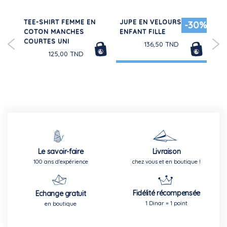
TEE-SHIRT FEMME EN
JUPE EN VELOURS
CA
-30%
COTON MANCHES
ENFANT FILLE
MA
COURTES UNI
BÉ
ND
136,50 TND
125,00 TND
Le savoir-faire
Livraison
100 ans d'expérience
chez vous et en boutique !
Fidélité récompensée
Echange gratuit
1 Dinar = 1 point
en boutique