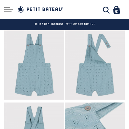
Hello ! Bon shopping Petit Bateau family !
La livraison est assurée partout en Tunisie !
-10% pour tout paiement par carte bancaire (hors promo)