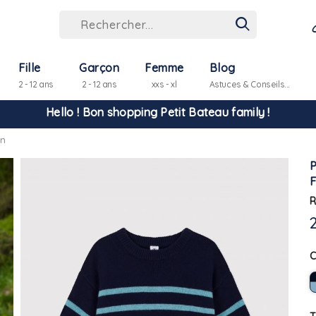
Fille
Garçon
Femme
Blog
2 - 12 ans
2 - 12 ans
xxs - xl
Astuces & Conseils...
Hello ! Bon shopping Petit Bateau family !
on
La livraison est assurée partout en Tunisie !
-10% pour tout paiement par carte bancaire (hors promo)
R