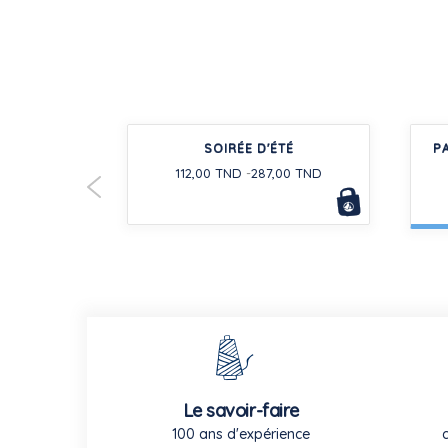
 EN COTON
SOIRÉE D'ÉTÉ
P
-30%
É
112,00 TND
287,00 TND
Le savoir-faire
100 ans d'expérience