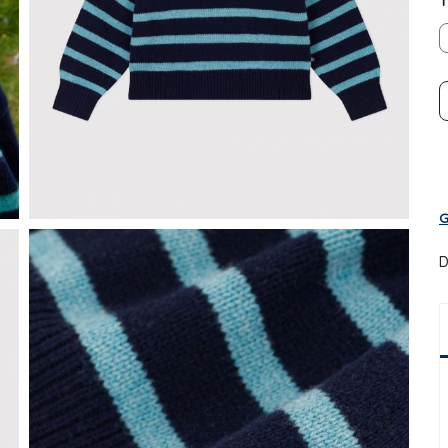
T
G
D