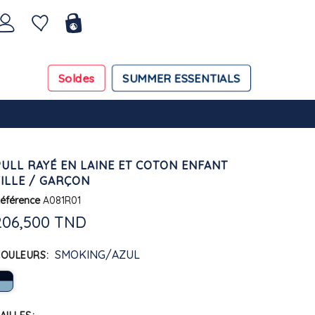
Soldes
SUMMER ESSENTIALS
PULL RAYÉ EN LAINE ET COTON ENFANT
FILLE / GARÇON
éférence
A081R01
206,500 TND
SMOKING/AZUL
COULEURS