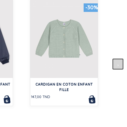
-30%
SALO
NFANT
CARDIGAN EN COTON ENFANT
105,0
FILLE
147,00 TND