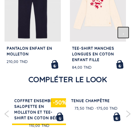
PANTALON ENFANT EN
TEE-SHIRT MANCHES
MOLLETON
LONGUES EN COTON
ENFANT FILLE
210,00 TND
84,00 TND
COMPLÉTER LE LOOK
RS
COFFRET ENSEMBLE
TENUE CHAMPÊTRE
RO
-50%
ON
SALOPETTE EN
LO
73,50 TND
175,00 TND
MOLLETON ET TEE-
CO
SHIRT EN COTON BÉBÉ
110,00 TND