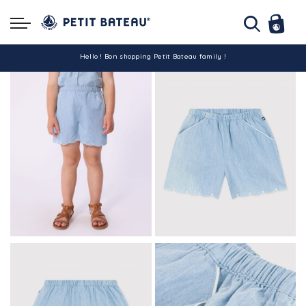
Hello ! Bon shopping Petit Bateau family !
La livraison est assurée partout en Tunisie !
-10% pour tout paiement par carte bancaire (hors promo)