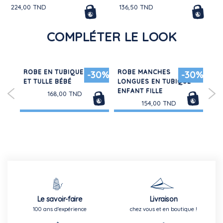
224,00 TND
136,50 TND
COMPLÉTER LE LOOK
ROBE EN TUBIQUE RAYÉ
ROBE MANCHES
TE
30%
-30%
-30%
ET TULLE BÉBÉ
LONGUES EN TUBIQUE
LO
ENFANT FILLE
EN
168,00 TND
154,00 TND
Le savoir-faire
Livraison
100 ans d'expérience
chez vous et en boutique !