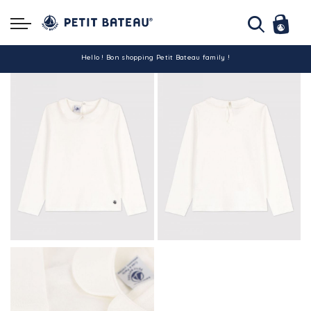
Hello ! Bon shopping Petit Bateau family !
La livraison est assurée partout en Tunisie !
-10% pour tout paiement par carte bancaire (hors promo)