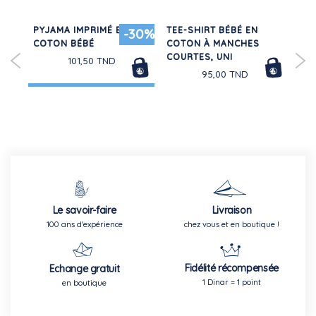
N
PYJAMA IMPRIMÉ EN
TEE-SHIRT BÉBÉ EN
PO
30%
-30%
COTON BÉBÉ
COTON À MANCHES
CO
TTE
COURTES, UNI
CO
101,50 TND
95,00 TND
Le savoir-faire
Livraison
100 ans d'expérience
chez vous et en boutique !
Fidélité récompensée
Echange gratuit
1 Dinar = 1 point
en boutique