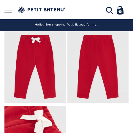
Hello ! Bon shopping Petit Bateau family !
La livraison est assurée partout en Tunisie !
-10% pour tout paiement par carte bancaire (hors promo)