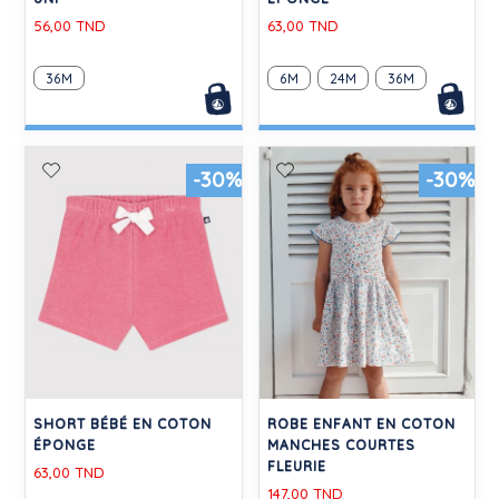
56,00 TND
63,00 TND
36M
6M
24M
36M
-30%
-30%
SHORT BÉBÉ EN COTON
ROBE ENFANT EN COTON
ÉPONGE
MANCHES COURTES
FLEURIE
63,00 TND
147,00 TND