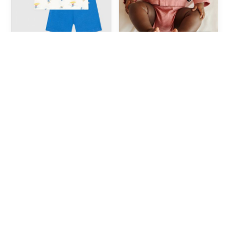
PYJAMA SHORT ENFANT
ENSEMBLE NAISSANCE
EN COTON IMPRIMÉ
TROIS PIÈCES EN COTON
SURFEURS
ET T-SHIRT À COL BRODÉ
96,00 TND
168,00 TND
3A
10A
1M
-50%
-20%