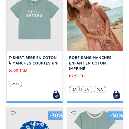
T-SHIRT BÉBÉ EN COTON
ROBE SANS MANCHES
À MANCHES COURTES UNI
ENFANT EN COTON
IMPRIMÉ
63,00 TND
87,50 TND
24M
3A
5A
10A
-30%
-30%