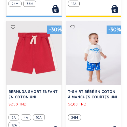
24M
36M
12A
-30%
-30%
BERMUDA SHORT ENFANT
T-SHIRT BÉBÉ EN COTON
EN COTON UNI
À MANCHES COURTES UNI
87,50 TND
56,00 TND
3A
4A
10A
24M
12A