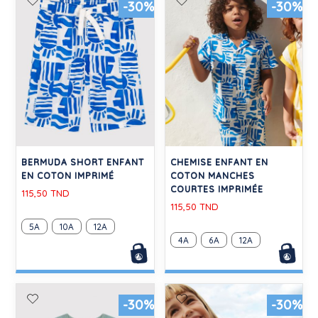
-30%
-30%
BERMUDA SHORT ENFANT
CHEMISE ENFANT EN
EN COTON IMPRIMÉ
COTON MANCHES
COURTES IMPRIMÉE
115,50 TND
115,50 TND
5A
10A
12A
4A
6A
12A
-30%
-30%