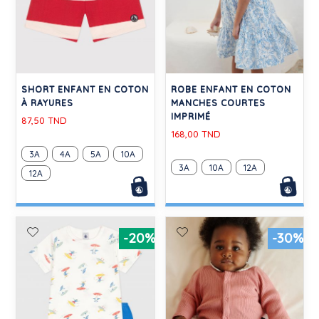
SHORT ENFANT EN COTON
ROBE ENFANT EN COTON
À RAYURES
MANCHES COURTES
IMPRIMÉ
87,50 TND
168,00 TND
3A
4A
5A
10A
3A
10A
12A
12A
-20%
-30%