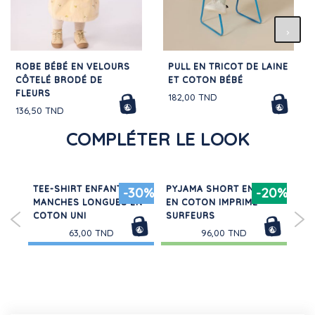
ROBE BÉBÉ EN VELOURS
PULL EN TRICOT DE LAINE
CÔTELÉ BRODÉ DE
ET COTON BÉBÉ
FLEURS
182,00 TND
136,50 TND
COMPLÉTER LE LOOK
TEE-SHIRT ENFANT
PYJAMA SHORT ENFANT
RO
50%
-30%
-20%
MANCHES LONGUES EN
EN COTON IMPRIMÉ
CO
COTON UNI
SURFEURS
63,00 TND
96,00 TND