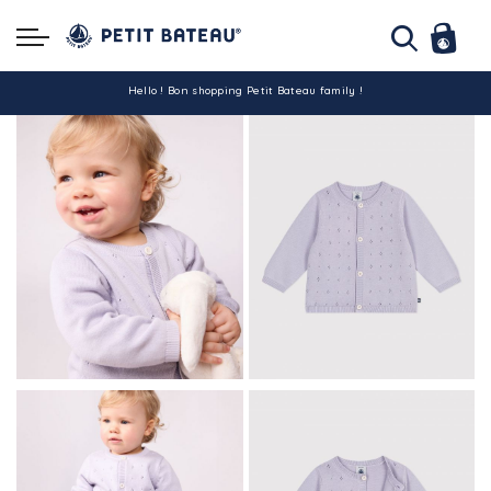
Hello ! Bon shopping Petit Bateau family !
La livraison est assurée partout en Tunisie !
-10% pour tout paiement par carte bancaire (hors promo)