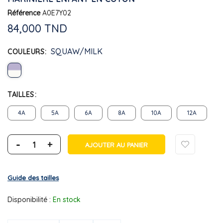
Référence
A0E7Y02
84,000 TND
SQUAW/MILK
COULEURS
TAILLES
4A
5A
6A
8A
10A
12A
-
+
AJOUTER AU PANIER
Guide des tailles
Disponibilité :
En stock