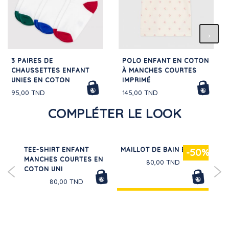
3 PAIRES DE
POLO ENFANT EN COTON
CHAUSSETTES ENFANT
À MANCHES COURTES
UNIES EN COTON
IMPRIMÉ
95,00 TND
145,00 TND
COMPLÉTER LE LOOK
À
TEE-SHIRT ENFANT
MAILLOT DE BAIN BÉBÉ
BL
20%
-50%
MANCHES COURTES EN
FLA
80,00 TND
COTON UNI
80,00 TND