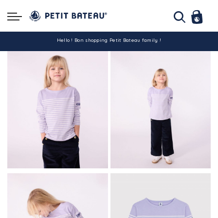
Hello ! Bon shopping Petit Bateau family !
La livraison est assurée partout en Tunisie !
-10% pour tout paiement par carte bancaire (hors promo)