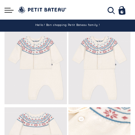
Hello ! Bon shopping Petit Bateau family !
La livraison est assurée partout en Tunisie !
-10% pour tout paiement par carte bancaire (hors promo)