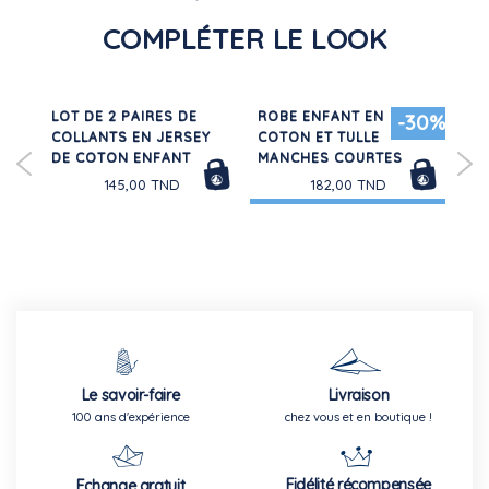
100,00 TND
COMPLÉTER LE LOOK
LOT DE 2 PAIRES DE
ROBE ENFANT EN
RO
30%
-30%
COLLANTS EN JERSEY
COTON ET TULLE
CO
S
DE COTON ENFANT
MANCHES COURTES
CO
145,00 TND
182,00 TND
Le savoir-faire
Livraison
100 ans d'expérience
chez vous et en boutique !
Fidélité récompensée
Echange gratuit