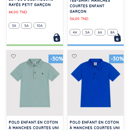
TEE-SHIRT MANCHES
RAYÉS PETIT GARÇON
COURTES ENFANT
GARÇON
64,00 TND
56,00 TND
3A
5A
10A
4A
5A
6A
8A
-30%
-30%
POLO ENFANT EN COTON
POLO ENFANT EN COTON
À MANCHES COURTES UNI
À MANCHES COURTES UNI