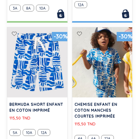
12A
3A
8A
10A
-30%
-30%
BERMUDA SHORT ENFANT
CHEMISE ENFANT EN
EN COTON IMPRIMÉ
COTON MANCHES
COURTES IMPRIMÉE
115,50 TND
115,50 TND
5A
10A
12A
4A
6A
12A