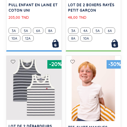
PULL ENFANT EN LAINE ET
LOT DE 2 BOXERS RAYÉS
COTON UNI
PETIT GARÇON
203,00 TND
48,00 TND
3A
5A
6A
8A
3A
4A
5A
6A
10A
12A
8A
10A
-20%
-30%
LOT DE 2 DÉBARDEURS