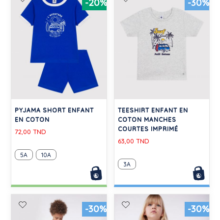
-20%
-30%
PYJAMA SHORT ENFANT
TEESHIRT ENFANT EN
EN COTON
COTON MANCHES
COURTES IMPRIMÉ
72,00 TND
63,00 TND
5A
10A
3A
-30%
-30%