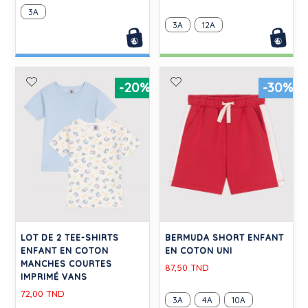
3A
3A
12A
-20%
-30%
LOT DE 2 TEE-SHIRTS
BERMUDA SHORT ENFANT
ENFANT EN COTON
EN COTON UNI
MANCHES COURTES
87,50 TND
IMPRIMÉ VANS
72,00 TND
3A
4A
10A