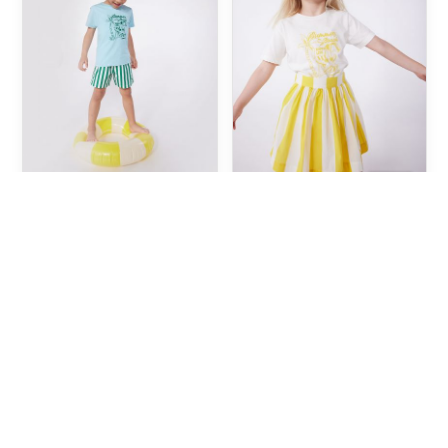
TEESHIRT ENFANT EN
TEESHIRT ENFANT EN
COTON MANCHES
COTON MANCHES
COURTES IMPRIMÉ
COURTES IMPRIMÉ
63,00 TND
63,00 TND
3A
8A
3A
-30%
-50%