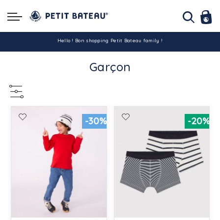
Hello ! Bon shopping Petit Bateau family !
Garçon
La livraison est assurée partout en Tunisie !
-10% pour tout paiement par carte bancaire (hors promo)
-30%
-20%