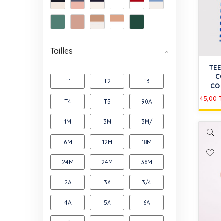
Tailles
TE
C
T1
T2
T3
CO
45,00
T4
T5
90A
1M
3M
3M/
6M
12M
18M
24M
24M
36M
2A
3A
3/4
4A
5A
6A