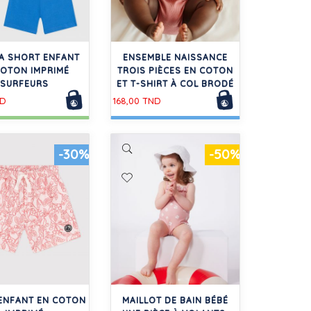
A SHORT ENFANT
ENSEMBLE NAISSANCE
COTON IMPRIMÉ
TROIS PIÈCES EN COTON
SURFEURS
ET T-SHIRT À COL BRODÉ
ND
168,00 TND
-30%
-50%
ENFANT EN COTON
MAILLOT DE BAIN BÉBÉ