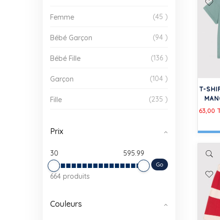
45
Femme
94
Bébé Garçon
136
Bébé Fille
104
Garçon
T-SHI
235
MAN
Fille
63,00 
Prix
30
595.99
Go
664 produits
Couleurs