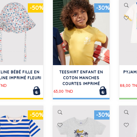
-50%
-30%
LINE BÉBÉ FILLE EN
TEESHIRT ENFANT EN
PYJAM
INE IMPRIMÉ FLEURI
COTON MANCHES
COURTES IMPRIMÉ
 TND
88,00 T
63,00 TND
-50%
-30%