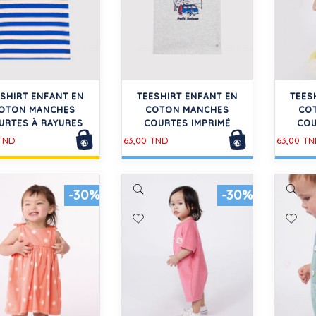
ESHIRT ENFANT EN
TEESHIRT ENFANT EN
TEES
OTON MANCHES
COTON MANCHES
CO
URTES À RAYURES
COURTES IMPRIMÉ
COU
 TND
63,00 TND
63,00 T
-30%
-30%