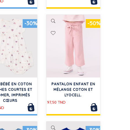
ND
-30%
-50%
 BÉBÉ EN COTON
PANTALON ENFANT EN
HES COURTES ET
MÉLANGE COTON ET
MER, IMPRIMÉS
LYOCELL.
CŒURS
97,50 TND
ND