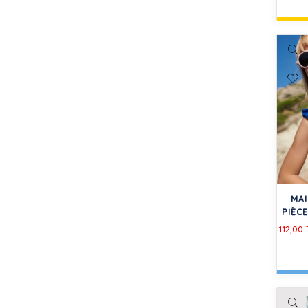
MAI
PIÈC
112,00