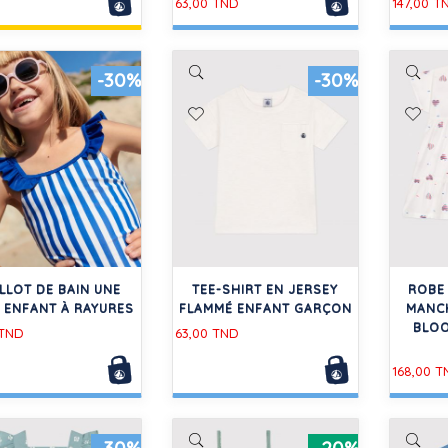
63,00 TND
147,00 T
-30%
-30%
LLOT DE BAIN UNE
TEE-SHIRT EN JERSEY
ROBE
E ENFANT À RAYURES
FLAMMÉ ENFANT GARÇON
MANC
BLOO
 TND
63,00 TND
168,00 T