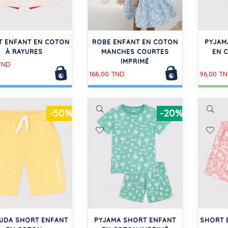
T ENFANT EN COTON
ROBE ENFANT EN COTON
PYJAM
À RAYURES
MANCHES COURTES
EN 
IMPRIMÉ
TND
168,00 TND
96,00 T
-50%
-20%
UDA SHORT ENFANT
PYJAMA SHORT ENFANT
SHORT 