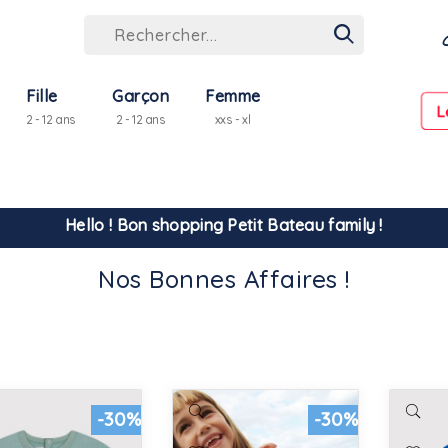
Fille
Garçon
Femme
L
2 - 12 ans
2 - 12 ans
xxs - xl
Hello ! Bon shopping Petit Bateau family !
La livraison est assurée partout en Tunisie !
Nos Bonnes Affaires !
-10% pour tout paiement par carte bancaire (hors promo)
-30%
-30%