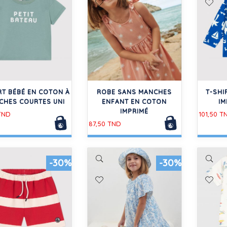
RT BÉBÉ EN COTON À
ROBE SANS MANCHES
T-SHI
CHES COURTES UNI
ENFANT EN COTON
IM
IMPRIMÉ
TND
101,50 T
87,50 TND
-30%
-30%