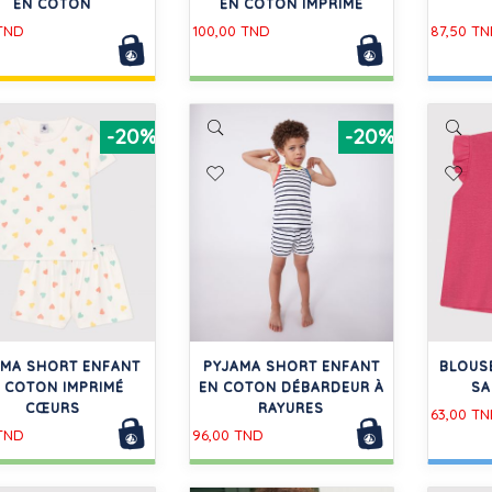
EN COTON
EN COTON IMPRIMÉ
 TND
100,00 TND
87,50 T
-20%
-20%
AMA SHORT ENFANT
PYJAMA SHORT ENFANT
BLOUS
 COTON IMPRIMÉ
EN COTON DÉBARDEUR À
SA
CŒURS
RAYURES
63,00 T
 TND
96,00 TND