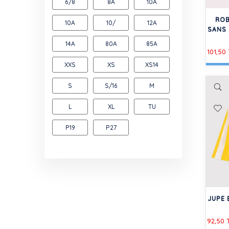
6/8
8A
10A
ROB
10A
10/
12A
SANS 
14A
80A
85A
101,50
XXS
XS
XS14
S
S/16
M
L
XL
TU
P19
P27
JUPE 
92,50