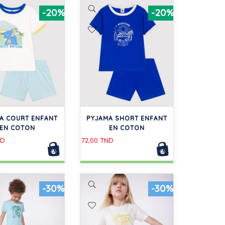
-20%
-20%
A COURT ENFANT
PYJAMA SHORT ENFANT
EN COTON
EN COTON
ND
72,00 TND
-30%
-30%