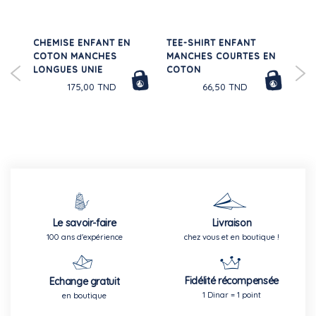
X
CHEMISE ENFANT EN
TEE-SHIRT ENFANT
TE
COTON MANCHES
MANCHES COURTES EN
MA
LONGUES UNIE
COTON
CO
TND
175,00 TND
66,50 TND
Le savoir-faire
Livraison
100 ans d'expérience
chez vous et en boutique !
Fidélité récompensée
Echange gratuit
1 Dinar = 1 point
en boutique