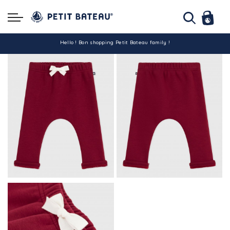
Hello ! Bon shopping Petit Bateau family !
La livraison est assurée partout en Tunisie !
-10% pour tout paiement par carte bancaire (hors promo)