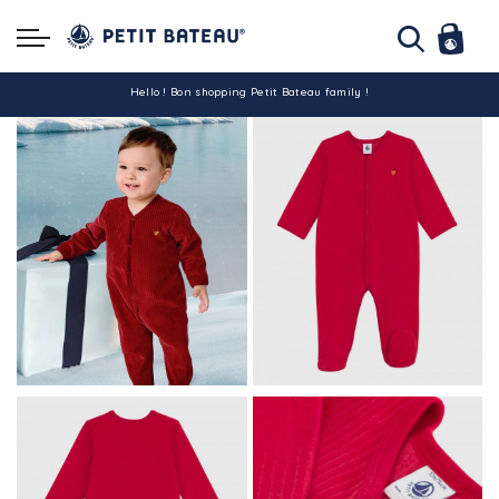
Hello ! Bon shopping Petit Bateau family !
La livraison est assurée partout en Tunisie !
-10% pour tout paiement par carte bancaire (hors promo)