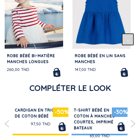
ROBE BÉBÉ BI-MATIÈRE
ROBE BÉBÉ EN LIN SANS
MANCHES LONGUES
MANCHES
260,00 TND
147,00 TND
COMPLÉTER LE LOOK
EN
CARDIGAN EN TRICOT
T-SHIRT BÉBÉ EN
PY
20%
-50%
-30%
DE COTON BÉBÉ
COTON À MANCHES
EN
COURTES, IMPRIMÉ
97,50 TND
BATEAUX
63,00 TND