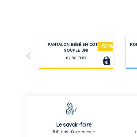
ET COTON À
PANTALON BÉBÉ EN COTON
RO
-30%
-50%
ÉES
SOUPLE UNI
D
82,50 TND
Le savoir-faire
100 ans d'expérience