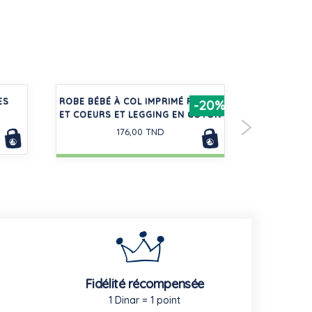
ES
ROBE BÉBÉ À COL IMPRIMÉ FLEURS
BLOUSE MA
-20%
ET COEURS ET LEGGING EN COTON
EN 
176,00 TND
Fidélité récompensée
1 Dinar = 1 point