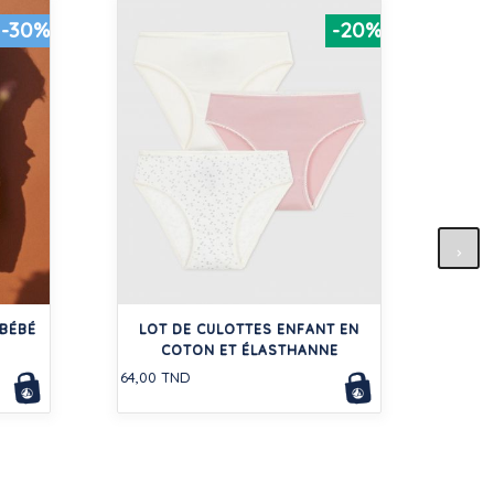
-30%
-20%
SWE
BÉBÉ
LOT DE CULOTTES ENFANT EN
105,0
COTON ET ÉLASTHANNE
64,00 TND