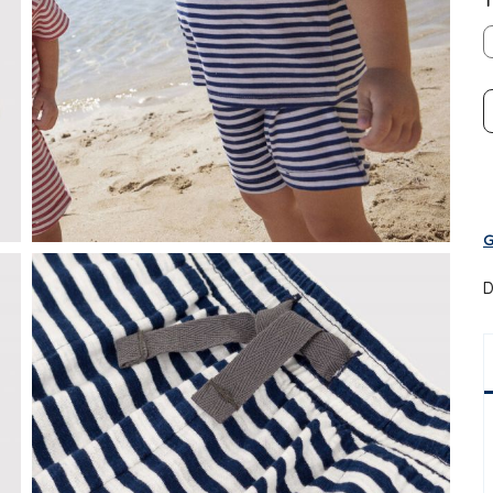
T
G
D