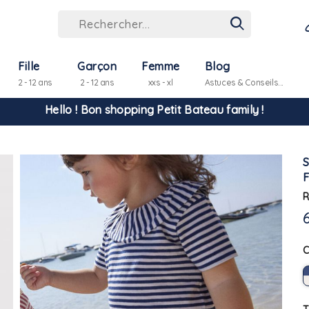
Fille
Garçon
Femme
Blog
2 - 12 ans
2 - 12 ans
xxs - xl
Astuces & Conseils...
Hello ! Bon shopping Petit Bateau family !
La livraison est assurée partout en Tunisie !
F
-10% pour tout paiement par carte bancaire (hors promo)
R