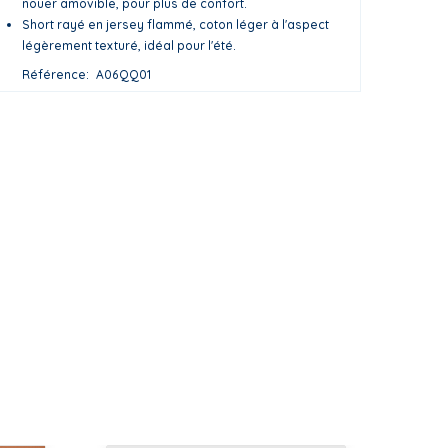
nouer amovible, pour plus de confort.
Short rayé en jersey flammé, coton léger à l'aspect
légèrement texturé, idéal pour l'été.
Référence
A06QQ01