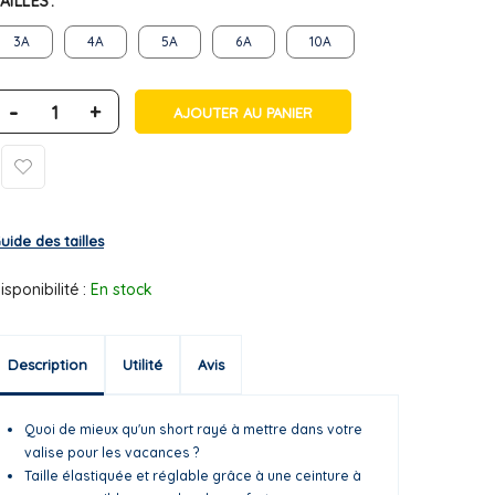
AILLES
3A
4A
5A
6A
10A
-
+
AJOUTER AU PANIER
uide des tailles
isponibilité :
En stock
Description
Utilité
Avis
Quoi de mieux qu'un short rayé à mettre dans votre
valise pour les vacances ?
Taille élastiquée et réglable grâce à une ceinture à