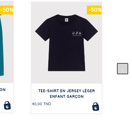
-50%
-50%
R
TON
182,0
TEE-SHIRT EN JERSEY LÉGER
ENFANT GARÇON
40,00 TND