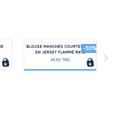
DE
BLOUSE MANCHES COURTES BÉBÉ
PANTALON 
-30%
EN JERSEY FLAMMÉ RAYÉ
CÔTEL
63,00 TND