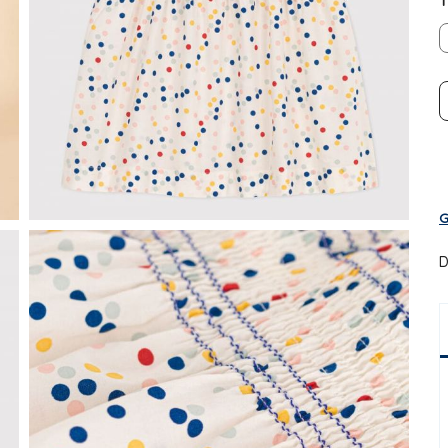
T
G
D