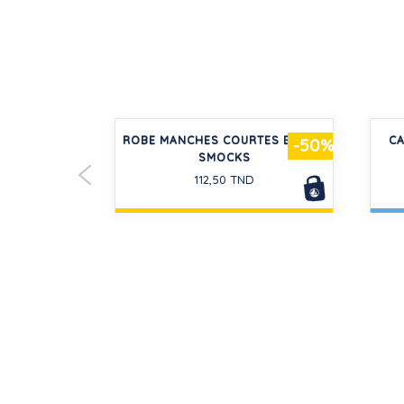
ENFANT EN
ROBE MANCHES COURTES BÉBÉ À
CA
-30%
-50%
 VANS
SMOCKS
112,50 TND