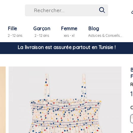
Fille
Garçon
Femme
Blog
2 - 12 ans
2 - 12 ans
xxs - xl
Astuces & Conseils...
Hello ! Bon shopping Petit Bateau family !
La livraison est assurée partout en Tunisie !
F
-10% pour tout paiement par carte bancaire (hors promo)
R