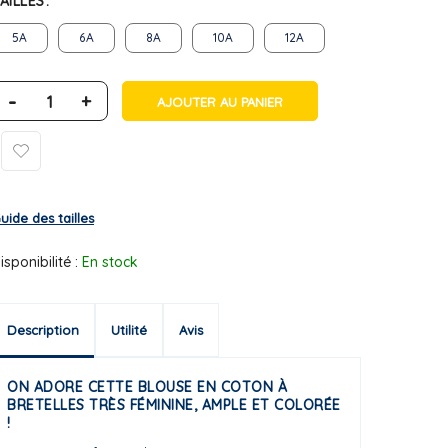
AILLES
5A
6A
8A
10A
12A
-
+
AJOUTER AU PANIER
uide des tailles
isponibilité :
En stock
Description
Utilité
Avis
ON ADORE CETTE BLOUSE EN COTON À
BRETELLES TRÈS FÉMININE, AMPLE ET COLORÉE
!