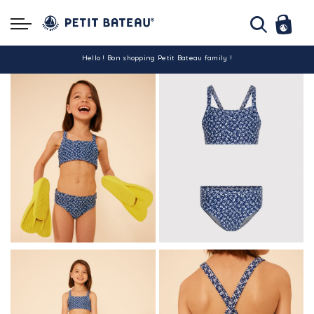
Hello ! Bon shopping Petit Bateau family !
La livraison est assurée partout en Tunisie !
-10% pour tout paiement par carte bancaire (hors promo)