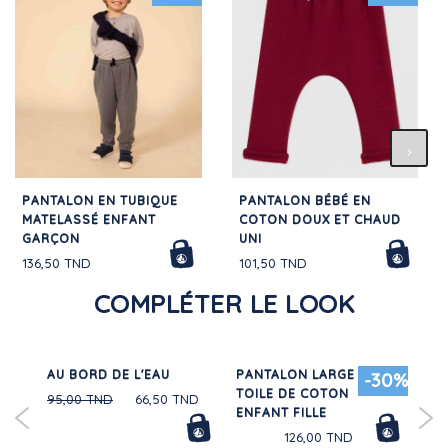
PANTALON EN TUBIQUE
PANTALON BÉBÉ EN
MATELASSÉ ENFANT
COTON DOUX ET CHAUD
GARÇON
UNI
136,50 TND
101,50 TND
COMPLÉTER LE LOOK
AU BORD DE L'EAU
PANTALON LARGE EN
CA
30%
-30%
TOILE DE COTON
CO
95,00 TND
66,50 TND
ENFANT FILLE
FAN
126,00 TND