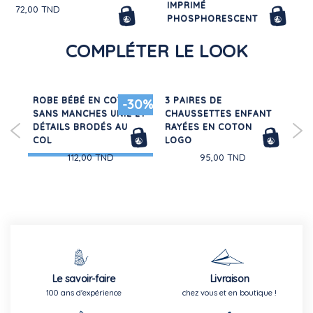
IMPRIMÉ
72,00 TND
PHOSPHORESCENT
64,00 TND
COMPLÉTER LE LOOK
ROBE BÉBÉ EN COTON
3 PAIRES DE
2 P
-30%
SANS MANCHES UNIE ET
CHAUSSETTES ENFANT
CH
DÉTAILS BRODÉS AU
RAYÉES EN COTON
EN
COL
LOGO
VO
112,00 TND
95,00 TND
Le savoir-faire
Livraison
100 ans d'expérience
chez vous et en boutique !