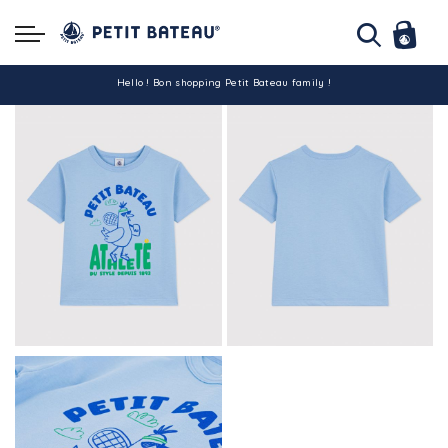
Hello ! Bon shopping Petit Bateau family !
La livraison est assurée partout en Tunisie !
-10% pour tout paiement par carte bancaire (hors promo)