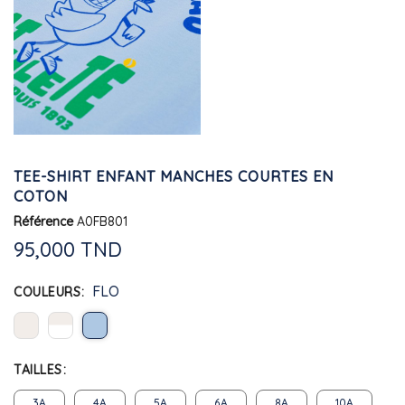
TEE-SHIRT ENFANT MANCHES COURTES EN
COTON
Référence
A0FB801
95,000 TND
FLO
COULEURS
TAILLES
3A
4A
5A
6A
8A
10A