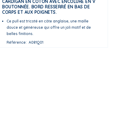
CARDIGAN EN COTON AVEC ENCOLURE EN V
BOUTONNÉE. BORD RESSERRÉ EN BAS DE
CORPS ET AUX POIGNETS.
Ce pull est tricoté en côte anglaise, une maille
douce et généreuse qui offre un joli motif et de
belles finitions.
Référence
A081Q01