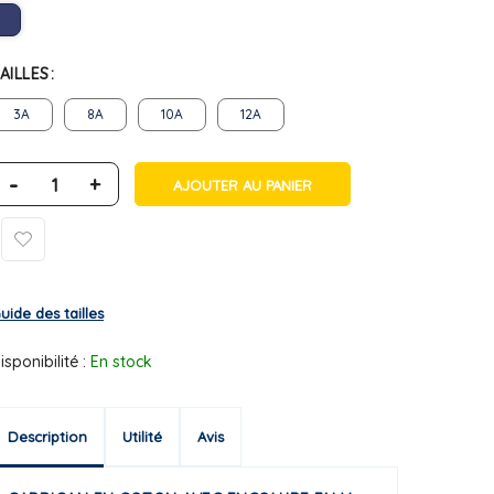
AILLES
3A
8A
10A
12A
-
+
AJOUTER AU PANIER
uide des tailles
isponibilité :
En stock
Description
Utilité
Avis