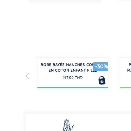
NS MANCHES
ROBE RAYÉE MANCHES COURTES
-20%
-30%
 BÉBÉ
EN COTON ENFANT FILLE
M
147,00 TND