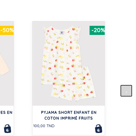
-50%
-20%
TEE-
ES EN
PYJAMA SHORT ENFANT EN
45,00
COTON IMPRIMÉ FRUITS
100,00 TND