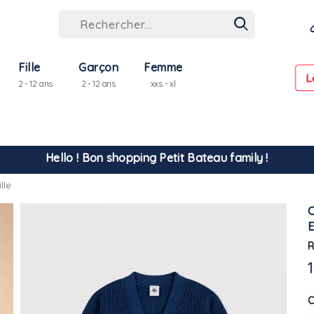
Fille
Garçon
Femme
L
2 - 12 ans
2 - 12 ans
xxs - xl
Hello ! Bon shopping Petit Bateau family !
La livraison est assurée partout en Tunisie !
lle
-10% pour tout paiement par carte bancaire (hors promo)
R