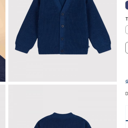
T
G
D