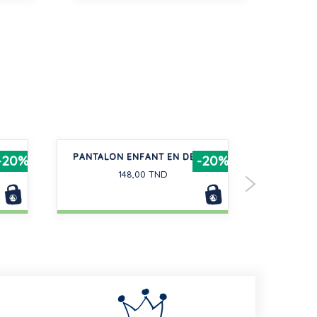
NT EN
PANTALON ENFANT EN DENIM
ROBE MA
-20%
-20%
BLOOMER
148,00 TND