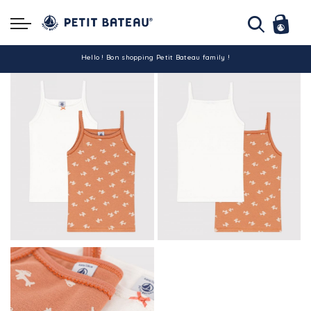
Hello ! Bon shopping Petit Bateau family !
La livraison est assurée partout en Tunisie !
-10% pour tout paiement par carte bancaire (hors promo)