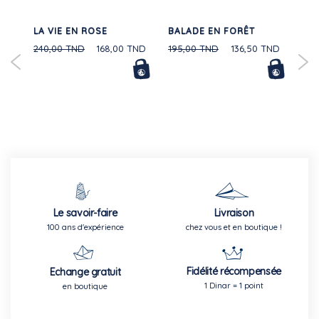
BÉ
LA VIE EN ROSE
BALADE EN FORÊT
TE
20%
MA
240,00 TND
168,00 TND
195,00 TND
136,50 TND
CO
Le savoir-faire
Livraison
100 ans d'expérience
chez vous et en boutique !
Fidélité récompensée
Echange gratuit
1 Dinar = 1 point
en boutique