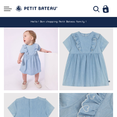
Hello ! Bon shopping Petit Bateau family !
La livraison est assurée partout en Tunisie !
-10% pour tout paiement par carte bancaire (hors promo)