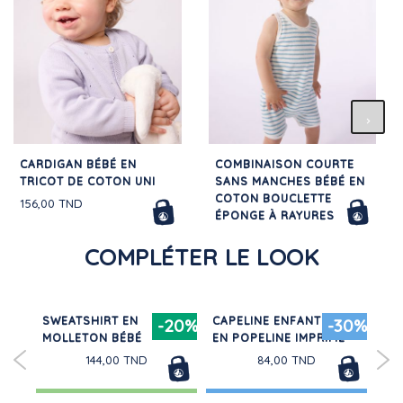
CARDIGAN BÉBÉ EN
COMBINAISON COURTE
TRICOT DE COTON UNI
SANS MANCHES BÉBÉ EN
COTON BOUCLETTE
156,00 TND
ÉPONGE À RAYURES
88,00 TND
COMPLÉTER LE LOOK
É
SWEATSHIRT EN
CAPELINE ENFANT FILLE
LO
20%
-20%
-30%
MOLLETON BÉBÉ
EN POPELINE IMPRIMÉ
CO
144,00 TND
84,00 TND