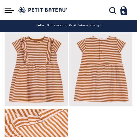
Hello ! Bon shopping Petit Bateau family !
La livraison est assurée partout en Tunisie !
-10% pour tout paiement par carte bancaire (hors promo)