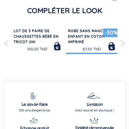
COMPLÉTER LE LOOK
UX
LOT DE 3 PAIRE DE
ROBE SANS MANCHES
RO
-30%
IMÉ
CHAUSSETTES BÉBÉ EN
ENFANT EN COTON
ET 
TRICOT UNI
IMPRIMÉ
100,00 TND
87,50 TND
Le savoir-faire
Livraison
100 ans d'expérience
chez vous et en boutique !
Fidélité récompensée
Echange gratuit