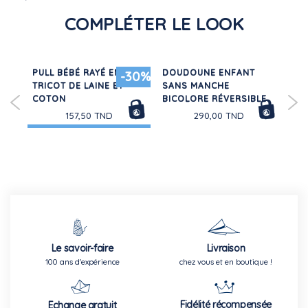
COMPLÉTER LE LOOK
PULL BÉBÉ RAYÉ EN
DOUDOUNE ENFANT
SW
-30%
TRICOT DE LAINE ET
SANS MANCHE
MO
COTON
BICOLORE RÉVERSIBLE
157,50 TND
290,00 TND
Le savoir-faire
Livraison
100 ans d'expérience
chez vous et en boutique !
Fidélité récompensée
Echange gratuit