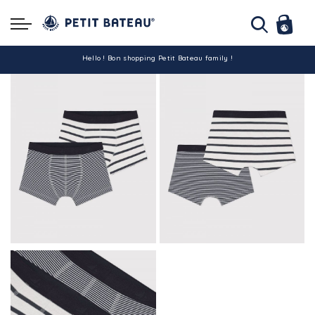
Hello ! Bon shopping Petit Bateau family !
La livraison est assurée partout en Tunisie !
-10% pour tout paiement par carte bancaire (hors promo)