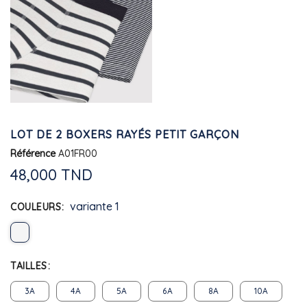
LOT DE 2 BOXERS RAYÉS PETIT GARÇON
Référence
A01FR00
48,000 TND
variante 1
COULEURS
TAILLES
3A
4A
5A
6A
8A
10A