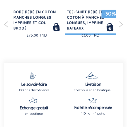
ANS
ROBE BÉBÉ EN COTON
TEE-SHIRT BÉBÉ EN
BA
30%
-30%
MANCHES LONGUES
COTON À MANCHES
VE
IMPRIMÉE ET COL
LONGUES, IMPRIMÉ
BRODÉ
BATEAUX
275,00 TND
63,00 TND
Le savoir-faire
Livraison
100 ans d'expérience
chez vous et en boutique !
Fidélité récompensée
Echange gratuit
1 Dinar = 1 point
en boutique