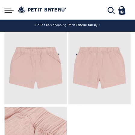
Hello ! Bon shopping Petit Bateau family !
La livraison est assurée partout en Tunisie !
-10% pour tout paiement par carte bancaire (hors promo)