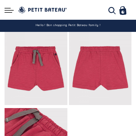
Hello ! Bon shopping Petit Bateau family !
La livraison est assurée partout en Tunisie !
-10% pour tout paiement par carte bancaire (hors promo)