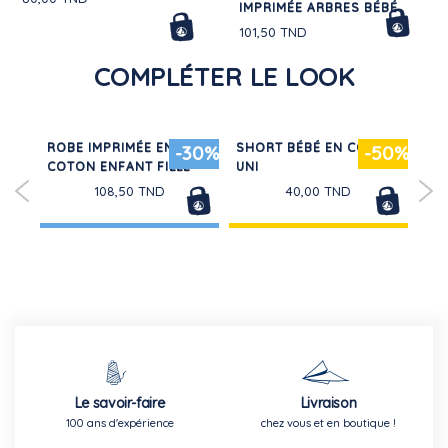
IMPRIMÉE ARBRES BÉBÉ
101,50 TND
COMPLÉTER LE LOOK
ROBE IMPRIMÉE EN
SHORT BÉBÉ EN COTON
EN
30%
-30%
-50%
COTON ENFANT FILLE
UNI
MA
BÉ
108,50 TND
40,00 TND
Le savoir-faire
Livraison
100 ans d'expérience
chez vous et en boutique !