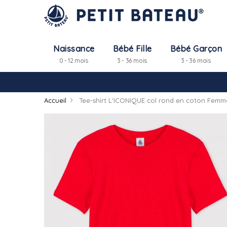
Naissance
Bébé Fille
Bébé Garçon
0 - 12 mois
3 - 36 mois
3 - 36 mois
Accueil
Tee-shirt L'ICONIQUE col rond en coton Femm