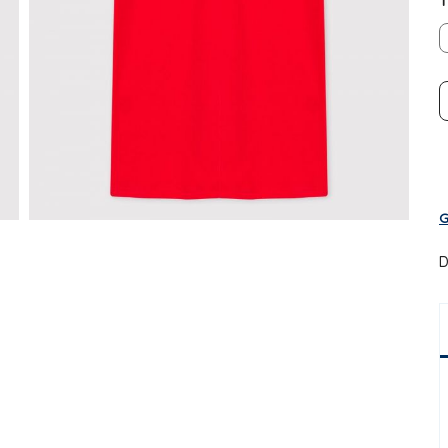
T
G
D