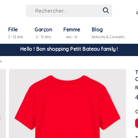
Fille
Garçon
Femme
Blog
2 - 12 ans
2 - 12 ans
xxs - xl
Astuces & Conseils...
Hello ! Bon shopping Petit Bateau family !
e
La livraison est assurée partout en Tunisie !
-10% pour tout paiement par carte bancaire (hors promo)
R