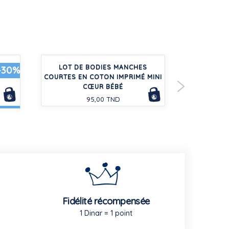
TON
LOT DE BODIES MANCHES
TEE-SHIRT
-30%
COURTES EN COTON IMPRIMÉ MINI
COURTES 
CŒUR BÉBÉ
95,00 TND
Fidélité récompensée
1 Dinar = 1 point