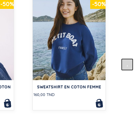
-50%
-50%
R
COTON
SWEATSHIRT EN COTON FEMME
108,5
160,00 TND